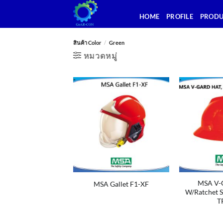
ข้าม
HOME
PROFILE
PROD
ไป
ยัง
เนื้อหา
สินค้า Color
/
Green
หมวดหมู่
MSA V-
MSA Gallet F1-XF
W/Ratchet S
T