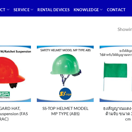
UCT
SERVICE
RENTAL DEVICES
KNOWLEDGE
CONTACT
Showing
GARD HAT,
SS-TOP HELMET MODEL
ธงสัญญาณแดง-เ
uspension (FAS
MP TYPE (ABS)
ด้ามจับ ขนาด 
RAC)
cm