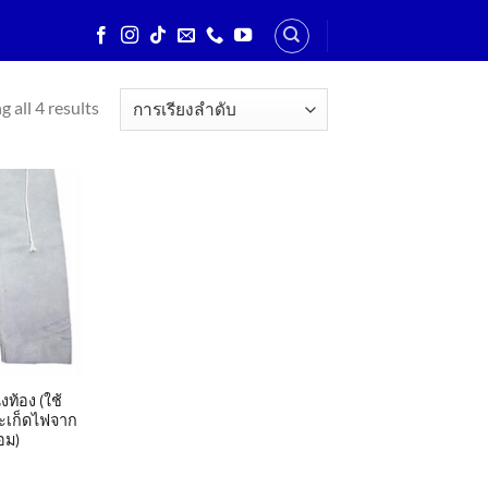
 all 4 results
ท้อง (ใช้
สะเก็ดไฟจาก
อม)