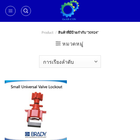
ข้าม
ไป
ยัง
เนื้อหา
Product
/
สินค้าที่มีป้ายกำกับ “50924”
หมวดหมู่