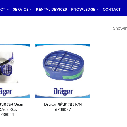
UCT
SERVICE
RENTAL DEVICES
KNOWLEDGE
CONTACT
Showing
ลับกรอง Ogani
Dräger ตลับกรอง P/N
&Acid Gas
6738027
6738024