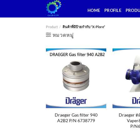
ข้าม
HOME
PROFILE
PROD
ไป
ยัง
เนื้อหา
Product
/
สินค้าที่มีป้ายกำกับ “X-Plore”
หมวดหมู่
Draeger Gas filter 940
Draeger ต
A2B2 P/N 6738779
Vaper
P/N