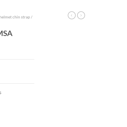
helmet chin strap /
MSA
s