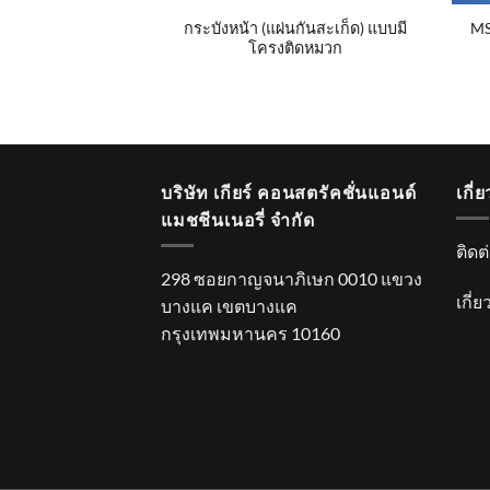
RESCUER, 15 M,
กระบังหน้า (แผ่นกันสะเก็ด) แบบมี
MS
P/N 10158192
โครงติดหมวก
บริษัท เกียร์ คอนสตรัคชั่นแอนด์
เกี่
แมชชีนเนอรี่ จำกัด
ติดต
298 ซอยกาญจนาภิเษก 0010 แขวง
เกี่
บางแค เขตบางแค
กรุงเทพมหานคร 10160