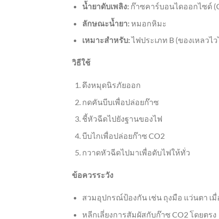
น้ำยาดับเพลิง:
ก๊าซคาร์บอนไดออกไซด์ (
ลักษณะน้ำยา:
หมอกหิมะ
เหมาะสำหรับ:
ไฟประเภท B (ของเหลวไวไฟ
วิธีใช้
ดึงหมุดนิรภัยออก
กดคันบีบเพื่อปล่อยก๊าซ
ชี้หัวฉีดไปยังฐานของไฟ
บีบไกเพื่อปล่อยก๊าซ CO2
กวาดหัวฉีดไปมาเพื่อดับไฟให้ทั่ว
ข้อควรระวัง
สวมอุปกรณ์ป้องกัน เช่น ถุงมือ แว่นตา เมื
หลีกเลี่ยงการสัมผัสกับก๊าซ CO2 โดยตรง