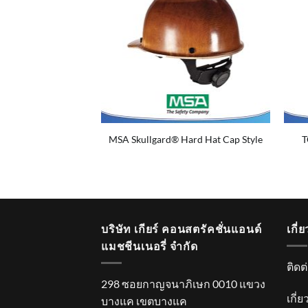
มวกเซฟตี้ ระบาย
MSA Skullgard® Hard Hat Cap Style
T
lmet Ventilation
) 391F
บริษัท เกียร์ คอนสตรัคชั่นแอนด์
เกี่
แมชชีนเนอรี่ จำกัด
ติดต
298 ซอยกาญจนาภิเษก 0010 แขวง
เกี่
บางแค เขตบางแค