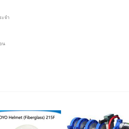
ประจำ
ือน