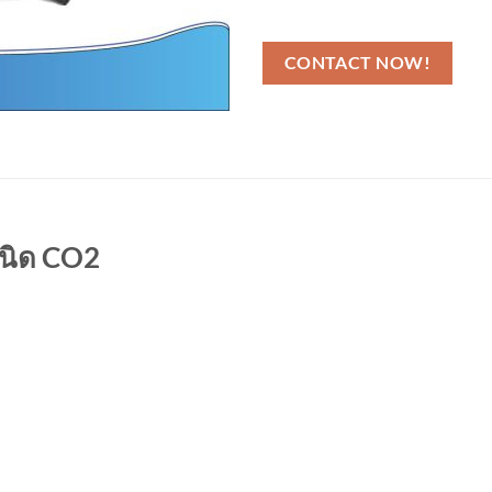
จำนวน BENZ เครื่องดับเพลิงหูหิ้ว 
 ชนิด CO2