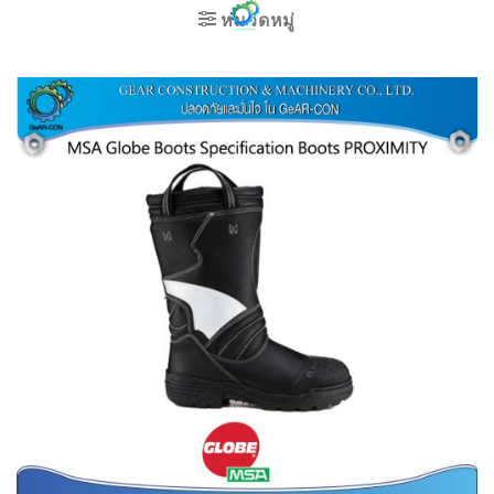
ข้าม
หมวดหมู่
ไป
ยัง
เนื้อหา