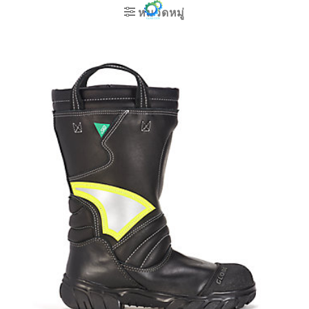
ข้าม
หมวดหมู่
ไป
ยัง
เนื้อหา