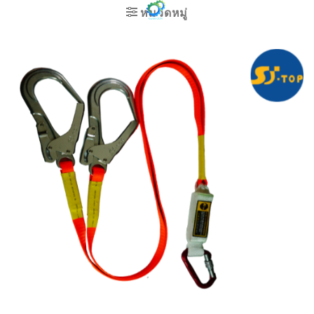
ข้าม
หมวดหมู่
ไป
ยัง
เนื้อหา